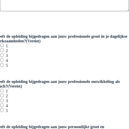
eft de opleiding bijgedragen aan jouw professionele groei in je dagelijkse
rkzaamheden?
(Vereist)
1
2
3
4
5
eft de opleiding bijgedragen aan jouw professionele ontwikkeling als
ach?
(Vereist)
1
2
3
4
5
eft de opleiding bijgedragen aan jouw persoonlijke groei en