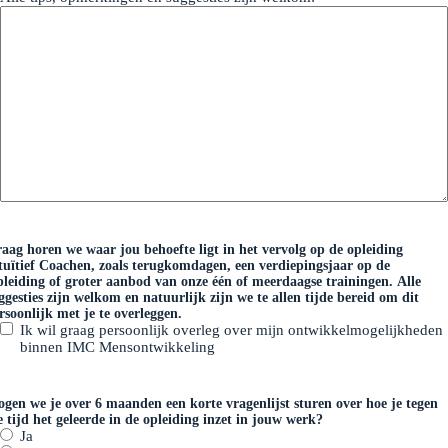
aag horen we waar jou behoefte ligt in het vervolg op de opleiding
tuïtief Coachen, zoals terugkomdagen, een verdiepingsjaar op de
leiding of groter aanbod van onze één of meerdaagse trainingen. Alle
ggesties zijn welkom en natuurlijk zijn we te allen tijde bereid om dit
rsoonlijk met je te overleggen.
Ik wil graag persoonlijk overleg over mijn ontwikkelmogelijkheden
binnen IMC Mensontwikkeling
gen we je over 6 maanden een korte vragenlijst sturen over hoe je tegen
e tijd het geleerde in de opleiding inzet in jouw werk?
Ja