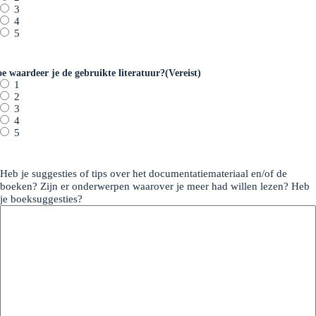
3
4
5
e waardeer je de gebruikte literatuur?
(Vereist)
1
2
3
4
5
Heb je suggesties of tips over het documentatiemateriaal en/of de
boeken? Zijn er onderwerpen waarover je meer had willen lezen? Heb
je boeksuggesties?