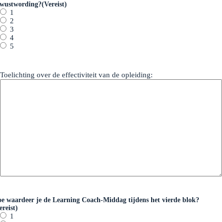
wustwording?
(Vereist)
1
2
3
4
5
Toelichting over de effectiviteit van de opleiding:
e waardeer je de Learning Coach-Middag tijdens het vierde blok?
ereist)
1