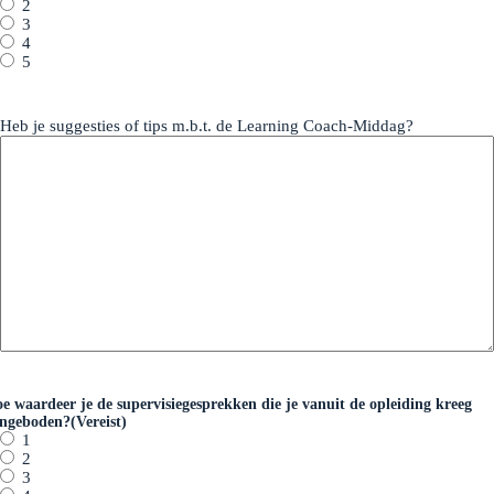
2
3
4
5
Heb je suggesties of tips m.b.t. de Learning Coach-Middag?
e waardeer je de supervisiegesprekken die je vanuit de opleiding kreeg
ngeboden?
(Vereist)
1
2
3