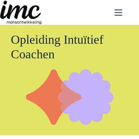
Ga
naar
de
inhoud
Opleiding Intuïtief
Coachen