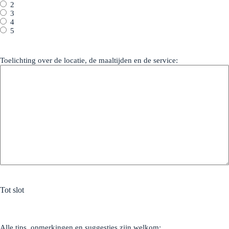
2
3
4
5
Toelichting over de locatie, de maaltijden en de service:
Tot slot
Alle tips, opmerkingen en suggesties zijn welkom: