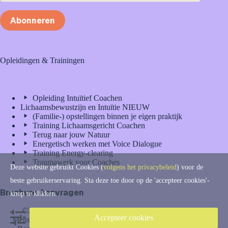
Abonneren
Opleidingen & Trainingen
Opleiding Intuïtief Coachen
Lichaamsbewustzijn en Intuïtie NIEUW
(Familie-) opstellingen binnen je eigen praktijk
Training Lichaamsgericht Coachen
Terug naar jouw Natuur
Energetisch werken met Voice Dialogue
Training Energy-clearing
Traumawerk voor Coaches
Deze website gebruikt Cookies (
volgens het privacybeleid
) voor de
beste gebruikerservaring. Sta deze toe door op de 'accepteer cookies'-
Brochure Aanvragen
knop te klikken.
©2026 - IMC
Privacyreglement
Accepteer cookies
Mensontwikkeling |
Klachtenreglement