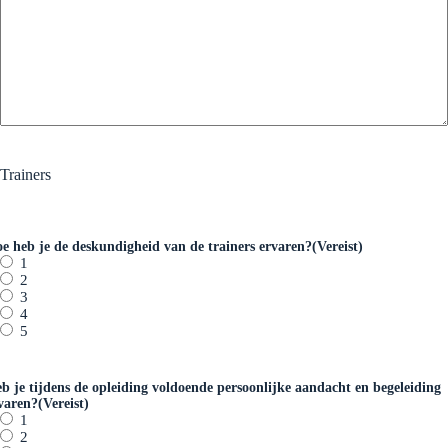
Trainers
e heb je de deskundigheid van de trainers ervaren?
(Vereist)
1
2
3
4
5
b je tijdens de opleiding voldoende persoonlijke aandacht en begeleiding
varen?
(Vereist)
1
2