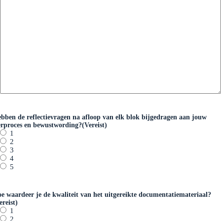
bben de reflectievragen na afloop van elk blok bijgedragen aan jouw
erproces en bewustwording?
(Vereist)
1
2
3
4
5
e waardeer je de kwaliteit van het uitgereikte documentatiemateriaal?
ereist)
1
2